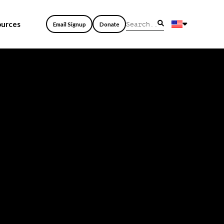
ources
Email Signup
Donate