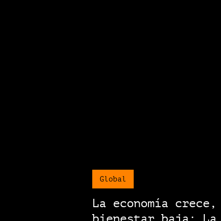
Global
La economía crece,
bienestar baja: La