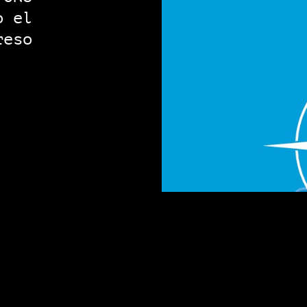
o el
reso