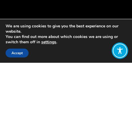
We are using cookies to give you the best experience on our
website.
You can find out more about which cookies we are using or
switch them off in
settings
.
Accept
Share:
Published on
May 09, 2023
La Unión Europea
debe situar el
bienestar humano
y planetario en el
centro de sus
procesos de toma