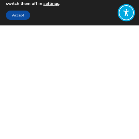
switch them off in
settings
.
Accept
Share:
Published on
May 01, 2025
Madres y sus
aliadas de
todo el mundo
se
movilizaron