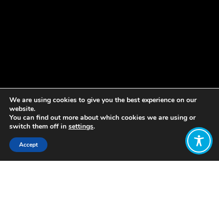
We are using cookies to give you the best experience on our
website.
You can find out more about which cookies we are using or
switch them off in
settings
.
Accept
Share:
Published on
June 01, 2023
Se trata de una iniciativa que busca
incentivar la construcción de economías