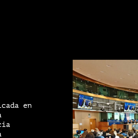
icada en
a
cia
a