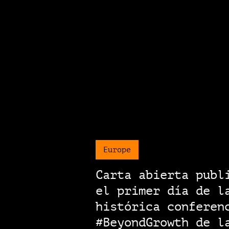
Europe
Carta abierta publ
el primer día de l
histórica conferen
#BeyondGrowth de l