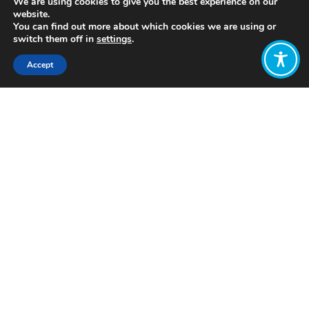
We are using cookies to give you the best experience on our
website.
You can find out more about which cookies we are using or
switch them off in
settings
.
Accept
Share:
Published on
May 30, 2023
En un encuentro que convocó a expertos
del país para hablar de la emisión de
bonos sociales, verdes y sostenibles y los
beneficios que aporta al ciudadano de a
pie, dos municipios argentinos que los
emiten presentaron su experiencia.
Especialistas locales y nacionales se
reunieron en
la
UNCUYO
para
reflexionar acerca
de la emisión de bonos SVS
,
una
nueva forma de financiamiento