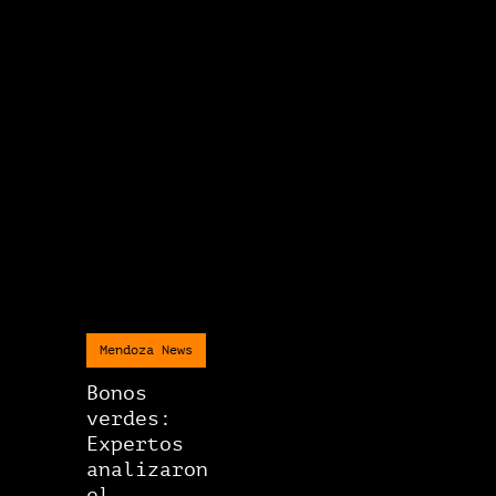
Mendoza News
Bonos
verdes:
Expertos
analizaron
el