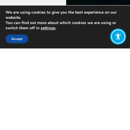
We are using cookies to give you the best experience on our
website.
You can find out more about which cookies we are using or
switch them off in
settings
.
Accept
¿Qué es
¿Qué es
¿Qué
WEAll
la
hacemos?
Iberia?
Economía
de Bien-
Nos unimos
con el
WEAll
estar?
objetivo
Iberia es un
común de
punto de
Una
trabajar
encuentro
economía
para
entre
del Bien-
transformar
personas,
Estar es una
el modelo
organizaciones,
economía
económico
instituciones
diseñada
actual hacia
y empresas
para