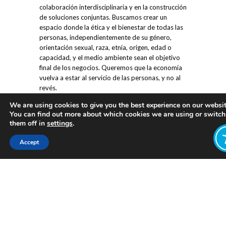
colaboración interdisciplinaria y en la construcción
de soluciones conjuntas. Buscamos crear un
espacio donde la ética y el bienestar de todas las
personas, independientemente de su género,
orientación sexual, raza, etnia, origen, edad o
capacidad, y el medio ambiente sean el objetivo
final de los negocios. Queremos que la economía
vuelva a estar al servicio de las personas, y no al
revés.
We are using cookies to give you the best experience on our websit
Te invitamos a sumarte a nuestra red y a ser parte
You can find out more about which cookies we are using or switch
del cambio que queremos ver en la sociedad.
them off in
settings
.
Juntos y juntas, podemos trabajar para volver a
poner las vidas en el centro, teniendo en cuenta
Accept
los límites planetarios y construir un futuro
sostenible y justo para todas y todos.
¡Únete a WeAll Buenos Aires y se parte del
movimiento hacia una economía de bienestar
compartido en Buenos Aires!