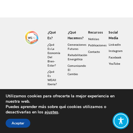
¿Qué
¿Qué
Recursos
Social
Es?
Hacemos?
Media
Notícias
¿Qué
Generaciones
LinkedIn
Publicaciones
Es La
Futuras
Instagram
Contacto
Economía
Rehabilitación
Del
Facebook
Energética
Bien-
YouTube
Estar?
Comunicando
El
¿Qué
Cambio
Es
WEAll
Iberia?
Utilizamos cookies para ofrecerte la mejor experiencia en
© Copyright – Wellbeing Economy Alliance 2022 –
nuestra web.
Privacy Policy – UK Registered Charity
No.1190040
Puedes aprender más sobre qué cookies utilizamos o
Design by FIB – Fábrica de Ideias Brasileiras
desactivarlas en los
ajustes
.
Illustrations by Sensetribe licensed under
Creative Commons
Aceptar