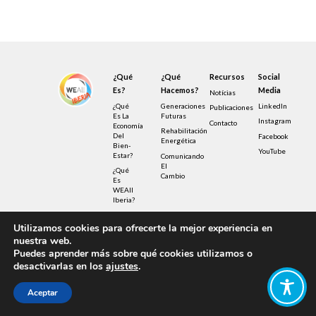
¿Qué
¿Qué
Recursos
Social
Es?
Hacemos?
Media
Notícias
¿Qué
Generaciones
LinkedIn
Publicaciones
Es La
Futuras
Instagram
Contacto
Economía
Rehabilitación
Del
Facebook
Energética
Bien-
YouTube
Estar?
Comunicando
El
¿Qué
Cambio
Es
WEAll
Iberia?
Utilizamos cookies para ofrecerte la mejor experiencia en
© Copyright – Wellbeing Economy Alliance 2022 –
nuestra web.
Privacy Policy – UK Registered Charity
No.1190040
Puedes aprender más sobre qué cookies utilizamos o
Design by FIB – Fábrica de Ideias Brasileiras
desactivarlas en los
ajustes
.
Illustrations by Sensetribe licensed under
Creative Commons
Aceptar