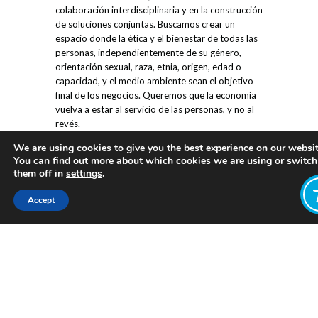
colaboración interdisciplinaria y en la construcción
de soluciones conjuntas. Buscamos crear un
espacio donde la ética y el bienestar de todas las
personas, independientemente de su género,
orientación sexual, raza, etnia, origen, edad o
capacidad, y el medio ambiente sean el objetivo
final de los negocios. Queremos que la economía
vuelva a estar al servicio de las personas, y no al
revés.
We are using cookies to give you the best experience on our websit
Te invitamos a sumarte a nuestra red y a ser parte
You can find out more about which cookies we are using or switch
del cambio que queremos ver en la sociedad.
them off in
settings
.
Juntos y juntas, podemos trabajar para volver a
poner las vidas en el centro, teniendo en cuenta
Accept
los límites planetarios y construir un futuro
sostenible y justo para todas y todos.
¡Únete a WeAll Buenos Aires y se parte del
movimiento hacia una economía de bienestar
compartido en Buenos Aires!